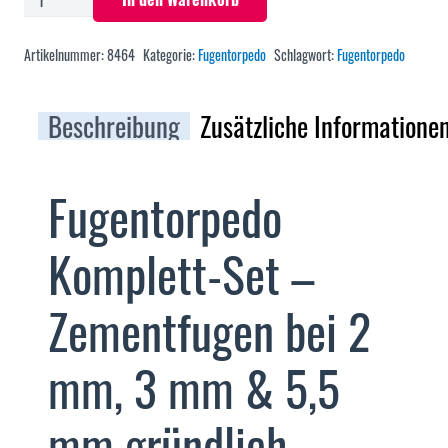
Komplett-
Set
Artikelnummer:
8464
Kategorie:
Fugentorpedo
Schlagwort:
Fugentorpedo
–
Zementfugen
Beschreibung
Zusätzliche Informatione
bei
2,
3
Fugentorpedo
&
5,5
Komplett-Set –
mm
gründlich
Zementfugen bei 2
reinigen
&
mm, 3 mm & 5,5
dauerhaft
schützen
mm gründlich
Menge