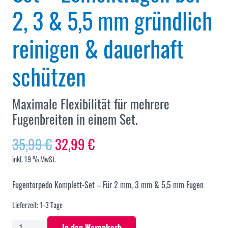
2, 3 & 5,5 mm gründlich
reinigen & dauerhaft
schützen
Maximale Flexibilität für mehrere
Fugenbreiten in einem Set.
Ursprünglicher
Aktueller
35,99
€
32,99
€
Preis
Preis
inkl. 19 % MwSt.
war:
ist:
35,99 €
32,99 €.
Fugentorpedo Komplett-Set – Für 2 mm, 3 mm & 5,5 mm Fugen
Lieferzeit:
1-3 Tage
Fugentorpedo
In den Warenkorb