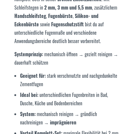
Schleifstegen in
2 mm, 3 mm und 5,5 mm
, zusätzlichem
Handschleifsteg
,
Fugenbürste
,
Silikon- und
Eckenbürste
sowie
Fugenschutzstift
bist du auf
unterschiedliche Fugenmaße und verschiedene
Anwendungsbereiche deutlich besser vorbereitet.
Systemprinzip:
mechanisch öffnen → gezielt reinigen →
dauerhaft schützen
Geeignet für:
stark verschmutzte und nachgedunkelte
Zementfugen
Ideal bei:
unterschiedlichen Fugenbreiten in Bad,
Dusche, Küche und Bodenbereichen
System:
mechanisch reinigen → gründlich
nachreinigen →
imprägnieren
Vorteil Komplett-Set:
maximale Flexibilität bei 2 mm,