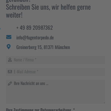
Schreiben Sie uns, wir helfen gerne
weiter!
+ 49 89 20987362
hone_alt
info@fugentorpedo.de
Greinerberg 15, 81371 München
Ihre Zustimmung zur Datenverarbeitung.
*