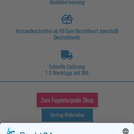
Banküberweisung
Versandkostenfrei ab 49 Euro Bestellwert innerhalb
Deutschlands
Schnelle Lieferung
1-3 Werktage mit DHL
Zum Fugentorpedo Shop
Vertrag Widerrufen