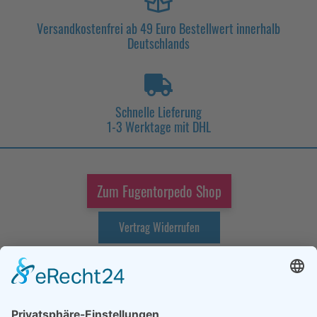
Versandkostenfrei ab 49 Euro Bestellwert innerhalb
Deutschlands
Schnelle Lieferung
1-3 Werktage mit DHL
Zum Fugentorpedo Shop
Vertrag Widerrufen
Cookie-Einstellungen